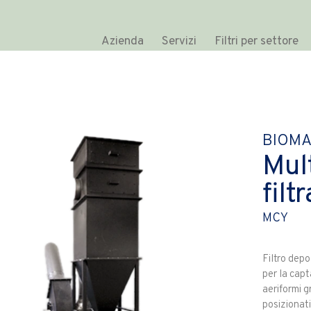
Azienda
Servizi
Filtri per settore
BIOMA
Mul
filt
MCY
Filtro depo
per la capt
aeriformi g
posizionati