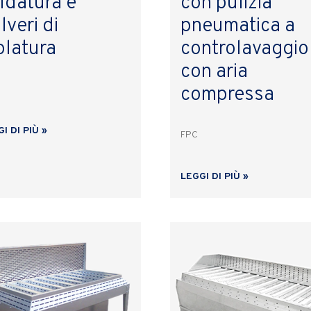
ldatura e
con pulizia
lveri di
pneumatica a
latura
controlavaggio
con aria
compressa
I DI PIÙ »
FPC
LEGGI DI PIÙ »