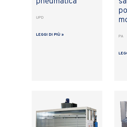
pneumatica
sa
po
mo
UPD
LEGGI DI PIÙ »
PA
LEGG