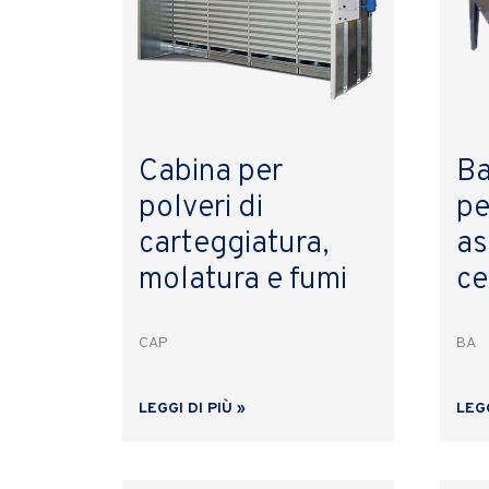
Cabina per
Ba
polveri di
pe
carteggiatura,
as
molatura e fumi
ce
CAP
BA
LEGGI DI PIÙ »
LEGG