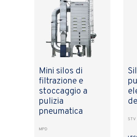
Mini silos di
Si
filtrazione e
pu
stoccaggio a
el
pulizia
dei
pneumatica
STV
MPD