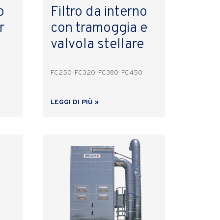
o
Filtro da interno
r
con tramoggia e
valvola stellare
FC250-FC320-FC380-FC450
LEGGI DI PIÙ »