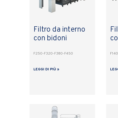
Filtro da interno
Fi
con bidoni
co
F250-F320-F380-F450
F140
LEGGI DI PIÙ »
LEGG