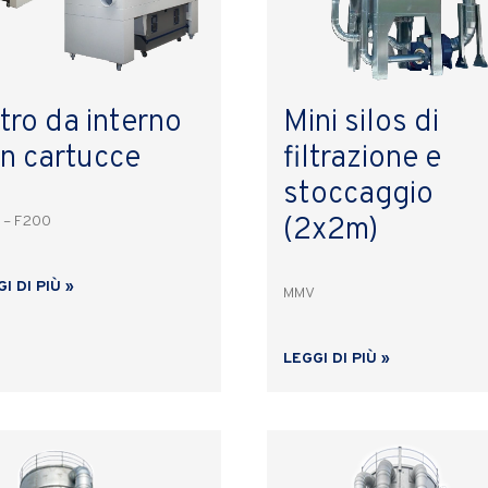
ltro da interno
Mini silos di
n cartucce
filtrazione e
stoccaggio
(2x2m)
 – F200
I DI PIÙ »
MMV
LEGGI DI PIÙ »