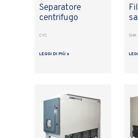
Separatore
Fi
centrifugo
sa
CYC
SHK
LEGGI DI PIÙ »
LEGG