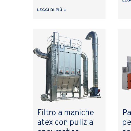
LEGG
LEGGI DI PIÙ »
Filtro a maniche
Pa
atex con pulizia
pe