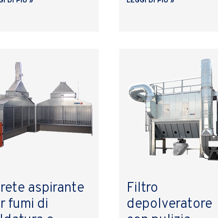
I DI PIÙ »
LEGGI DI PIÙ »
rete aspirante
Filtro
r fumi di
depolveratore