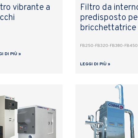
ltro vibrante a
Filtro da intern
cchi
predisposto pe
bricchettatrice
FB250-FB320-FB380-FB450
I DI PIÙ »
LEGGI DI PIÙ »